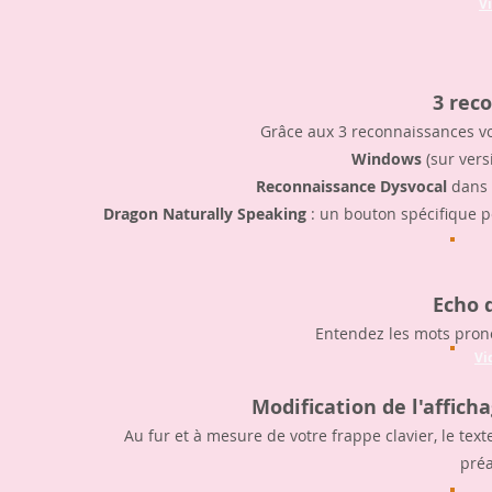
V
3 rec
Grâce aux 3 reconnaissances v
Windows
(sur vers
Reconnaissance Dysvocal
dans 
Dragon Naturally Speaking
: un bouton spécifique pe
Echo 
Entendez les mots prono
Vi
Modification de l'affich
Au fur et à mesure de votre frappe clavier, le te
préa