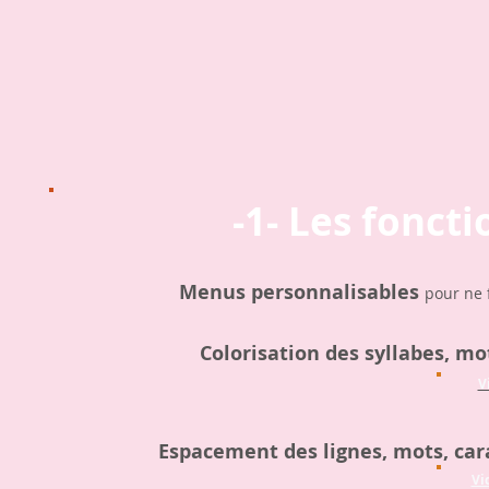
-1- Les fonct
Menus personnalisables
pour ne 
Colorisation des syllabes, mo
V
Espacement des lignes, mots, cara
Vi