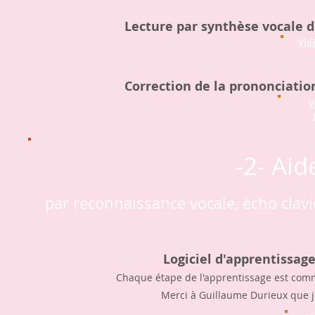
Lecture par synthèse vocale 
Vid
Correction de la prononciati
V
-2- Aid
par reconnaissance vocale, écho clavi
Logiciel d'apprentissag
Chaque étape de l'apprentissage est comm
Merci à Guillaume Durieux que j