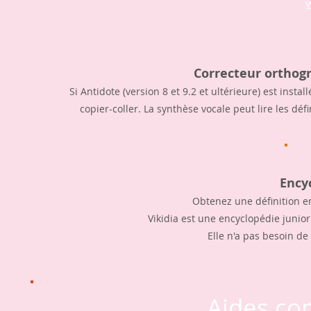
V
Correcteur orthog
Si Antidote (version 8 et 9.2 et ultérieure) est insta
copier-coller. La synthèse vocale peut lire les déf
Ency
Obtenez une définition en
Vikidia est une encyclopédie junior
Elle n'a pas besoin de
Aides co