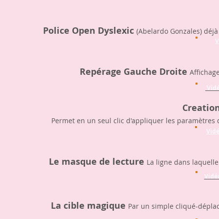
Police Open Dyslexic
(Abelardo Gonzales) déjà
V
Repérage Gauche Droite
Affichag
Vidé
Creation
Permet en un seul clic d'appliquer les paramètres d
Vidé
Le masque de lecture
La ligne dans laquelle
Vidé
La cible magique
Par un simple cliqué-déplac